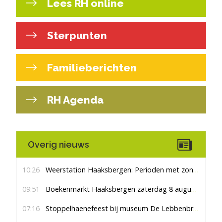
Lees RH online
Sterpunten
Familieberichten
RH Agenda
Overig nieuws
10:26
Weerstation Haaksbergen: Perioden met zon en droog
09:51
Boekenmarkt Haaksbergen zaterdag 8 augustus, marktplein Haaksbergen
07:16
Stoppelhaenefeest bij museum De Lebbenbrugge