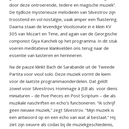
door deze ontroerende, tedere en magische muziek”.
De tijdloze mysterieuze melodieën van Silvestrov zijn
troostend en vol nostalgie, vaak amper een fluistering.
Daarna staan de levendige Vioolsonate in e klein KV
305 van Mozart en Time, and again van de Georgische
componist Giya Kancheli op het programma. In dit stuk
voeren meditatieve klankvelden ons terug naar de
essentie van luisteren en herinneren.
Na de pauze klinkt Bach de Sarabande uit de Tweede
Partita voor viool solo. Deze muziek vormt de kiem
voor de laatste programmaonderdelen. Dat geldt
zowel voor Silvestrovs Hommage à JSB als
voor diens
miniaturen – de Five Pieces en Post Scriptum – die als
muzikale naschriften en echo’s functioneren. “Ik schrijf
geen nieuwe muziek,” zegt Silvestrov. “Mijn muziek is
een antwoord op en een echo van wat al bestaat.” Hij
ziet zijn oeuvre als codas bij de muziekgeschiedenis,