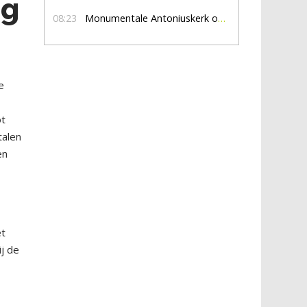
ng
08:23
Monumentale Antoniuskerk opent nog twee zondagmiddagen haar deuren
e
ot
talen
en
et
ij de