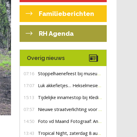
Familieberichten
RH Agenda
Overig nieuws
07:16
Stoppelhaenefeest bij museum De Lebbenbrugge
17:07
Luk akkefietjes… HekselmesienHarry
15:13
Tijdelijke innamestop bij Kledingbank Stefania
07:57
Nieuwe straatverlichting voor De Veldmaat en De Pas
14:50
Foto vd Maand Fotograaf: Anna Jalving
13:43
Tropical Night, zaterdag 8 augustus: een zomers feest om niet te missen