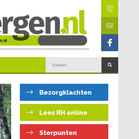
Bezorgklachten
Lees RH online
Sterpunten