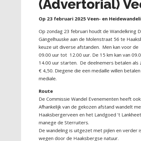
(Advertorial) V
O
p 23 februari 2025 Veen- en Heidewandel
Op zondag 23 februari houdt de Wandelkring D
Gängelhuuske aan de Molenstraat 56 te Haaks
keuze uit diverse afstanden.
Men kan voor de
09.00 uur tot
12.00 uur. De 15 km kan van 09.0
14.00 uur starten.
De deelnemers betalen als z
€ 4,50. Diegene die een medaille willen betalen 
mediale.
Route
De Commissie Wandel Evenementen heeft ook d
Afhankelijk van de gekozen afstand wandelt m
Haaksbergerveen en het Landgoed ’t Lankheet ni
manege de Sterruiters.
De wandeling is uitgezet met pijlen en verder 
wegen door de Haaksbergse natuur.