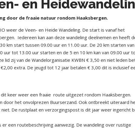
een- en Heidewandeli
ing door de fraaie natuur rondom Haaksbergen.
IO weer de Veen- en Heide Wandeling. De start is vanaf het
bergen.
Iedereen kan aan deze wandeling deelnemen en heeft d
30 km start tussen 09.00 uur en 11.00 uur. De 20 km starten van
0 uur tot 13.00 uur starten en de 5 en 10 km kan van 09.00 uur t
e lid zij van de Wandelorganisatie KWBN € 3,50 en niet leden be
€2,00 extra. De jeugd tot 12 jaar betalen € 3,00 dit is inclusief e
it keer weer een fraaie
route uitgezet rondom Haaksbergen.
en door het onvolprezen Buurserzand. Ook ontbreekt uiteraard h
et. De rustplaat en verzorgingspost is dit jaar weer ingericht b
is er een routebeschrijving aanwezig.
De wandeling over rustige