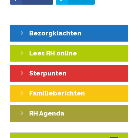
Bezorgklachten
Lees RH online
Sterpunten
Familieberichten
RH Agenda