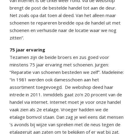
van internet is de cirkel weer rond. Via de webshop
brengt de post de bestelde handel tot aan de deur.
Net zoals opa dat toen al deed. Van het alleen maar
schoenen te repareren breidde opa de handel uit met
schoenen en verhuisde naar de locatie waar we nog
zitten”.
75 jaar ervaring
Tezamen zijn de beide broers en zus goed voor
minstens 75 jaar ervaring met schoenen. Jurgen:
“Reparatie van schoenen besteden we zelf”. Madeleine:
“In 1981 werden ook damesschoen aan het
assortiment toegevoegd.
De webshop deed haar
intrede in 2011. Inmiddels gaat zo’n 20 procent van de
handel via internet. Internet moet je voor onze handel
vaak zien als 2e etalage. Vroeger hadden we de
etalage bomvol staan. Dan zag je wel eens dat mensen
’s avonds bij wijze van spreken met de neus tegen de
etalageruit aan zaten om te bekijken of er wat bij zat.