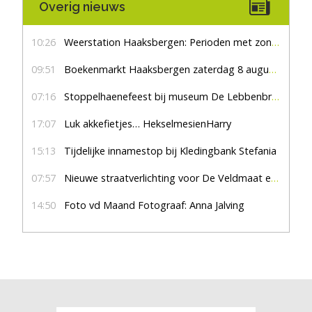
Overig nieuws
10:26
Weerstation Haaksbergen: Perioden met zon en droog
09:51
Boekenmarkt Haaksbergen zaterdag 8 augustus, marktplein Haaksbergen
07:16
Stoppelhaenefeest bij museum De Lebbenbrugge
17:07
Luk akkefietjes… HekselmesienHarry
15:13
Tijdelijke innamestop bij Kledingbank Stefania
07:57
Nieuwe straatverlichting voor De Veldmaat en De Pas
14:50
Foto vd Maand Fotograaf: Anna Jalving