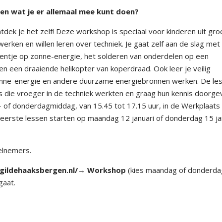
t en wat je er allemaal mee kunt doen?
tdek je het zelf! Deze workshop is speciaal voor kinderen uit gro
erken en willen leren over techniek. Je gaat zelf aan de slag met
lentje op zonne-energie, het solderen van onderdelen op een
en een draaiende helikopter van koperdraad. Ook leer je veilig
nne-energie en andere duurzame energiebronnen werken. De le
s die vroeger in de techniek werkten en graag hun kennis doorge
 of donderdagmiddag, van 15.45 tot 17.15 uur, in de Werkplaats
e eerste lessen starten op maandag 12 januari of donderdag 15 ja
elnemers.
gildehaaksbergen.nl/→ Workshop
(kies maandag of donderdag
gaat.