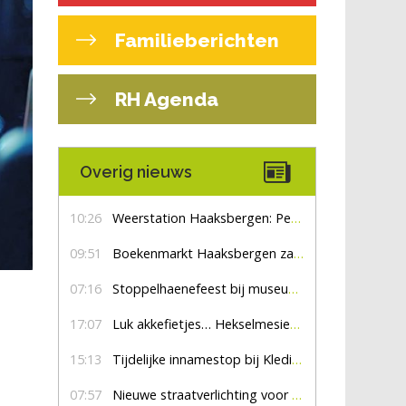
Familieberichten
RH Agenda
Overig nieuws
10:26
Weerstation Haaksbergen: Perioden met zon en droog
09:51
Boekenmarkt Haaksbergen zaterdag 8 augustus, marktplein Haaksbergen
07:16
Stoppelhaenefeest bij museum De Lebbenbrugge
17:07
Luk akkefietjes… HekselmesienHarry
15:13
Tijdelijke innamestop bij Kledingbank Stefania
07:57
Nieuwe straatverlichting voor De Veldmaat en De Pas