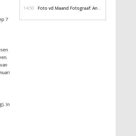
14:50
Foto vd Maand Fotograaf: Anna Jalving
ep 7
ssen
ven.
 van
nuari
). In