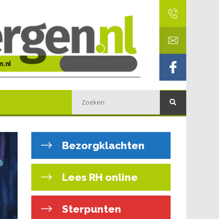
Bezorgklachten
Lees RH online
Sterpunten