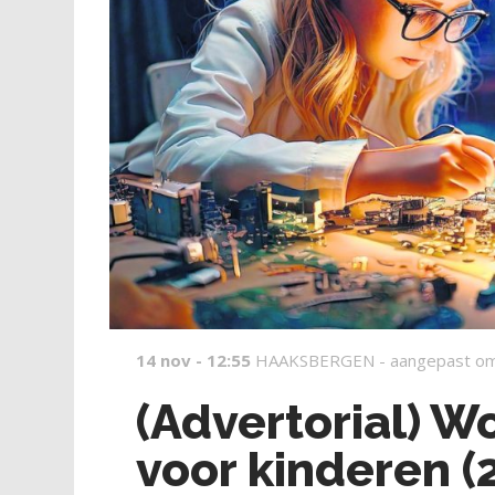
14 nov - 12:55
HAAKSBERGEN -
aangepast om
(Advertorial) W
voor kinderen (