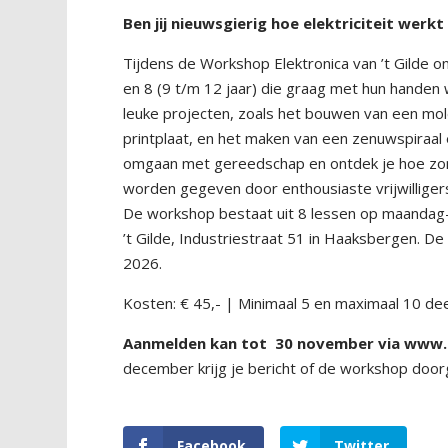
B
en jij nieuwsgierig hoe elektriciteit werk
Tijdens de Workshop Elektronica van ’t Gilde on
en 8 (9 t/m 12 jaar) die graag met hun handen w
leuke projecten, zoals het bouwen van een mo
printplaat, en het maken van een zenuwspiraal 
omgaan met gereedschap en ontdek je hoe zo
worden gegeven door enthousiaste vrijwilliger
De workshop bestaat uit 8 lessen op maandag-
’t Gilde, Industriestraat 51 in Haaksbergen. D
2026.
Kosten: € 45,- | Minimaal 5 en maximaal 10 de
Aanmelden kan tot
30 november via
www.
december krijg je bericht of de workshop door
Facebook
Twitter