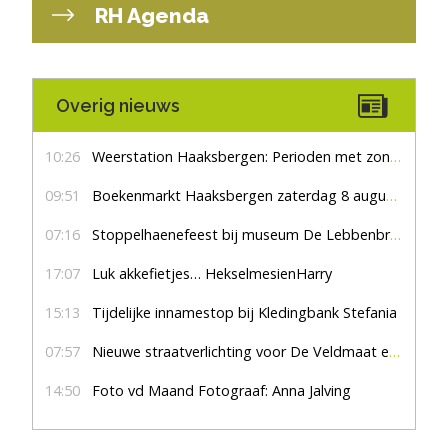
RH Agenda
Overig nieuws
10:26
Weerstation Haaksbergen: Perioden met zon en droog
09:51
Boekenmarkt Haaksbergen zaterdag 8 augustus, marktplein Haaksbergen
07:16
Stoppelhaenefeest bij museum De Lebbenbrugge
17:07
Luk akkefietjes… HekselmesienHarry
15:13
Tijdelijke innamestop bij Kledingbank Stefania
07:57
Nieuwe straatverlichting voor De Veldmaat en De Pas
14:50
Foto vd Maand Fotograaf: Anna Jalving