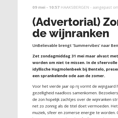
09 mei - 10:57
HAAKSBERGEN -
aangepast om
(Advertorial) Z
de wijnranken
UnBelievable brengt ‘Summervibes’ naar Be
Z
et zondagmiddag 31 mei maar alvast met s
worden om niet te missen. In de sfeervoll
idyllische Hagmolenbeek bij Bentelo, pres
een sprankelende ode aan de zomer.
Voor het vierde jaar op rij vormt de wijngaard
gezelligheid naadloos samenkomen. Bezoekers k
de zon hopelijk zachtjes over de wijnranken st
net zo zonnig als de titel doet vermoeden. He
muziek, sfeer en zomerse energie te worden. O