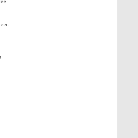
dee
 een
e