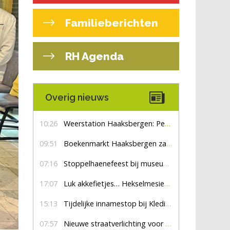
Familieberichten
RH Agenda
Overig nieuws
10:26
Weerstation Haaksbergen: Perioden met zon en droog
09:51
Boekenmarkt Haaksbergen zaterdag 8 augustus, marktplein Haaksbergen
07:16
Stoppelhaenefeest bij museum De Lebbenbrugge
17:07
Luk akkefietjes… HekselmesienHarry
15:13
Tijdelijke innamestop bij Kledingbank Stefania
07:57
Nieuwe straatverlichting voor De Veldmaat en De Pas