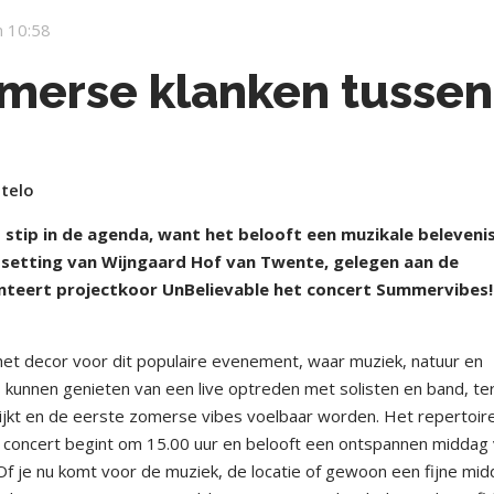
 10:58
omerse klanken tussen
ntelo
tip in de agenda, want het belooft een muzikale belevenis
e setting van Wijngaard Hof van Twente, gelegen aan de
enteert projectkoor UnBelievable het concert Summervibes!
 het decor voor dit populaire evenement, waar muziek, natuur en
unnen genieten van een live optreden met solisten en band, ter
rijkt en de eerste zomerse vibes voelbaar worden. Het repertoire
t concert begint om 15.00 uur en belooft een ontspannen middag 
f je nu komt voor de muziek, de locatie of gewoon een fijne mi