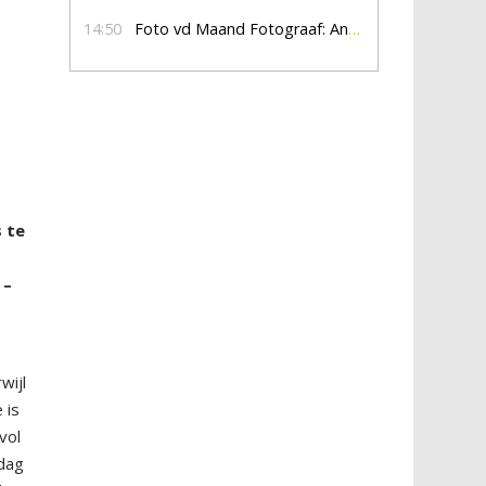
14:50
Foto vd Maand Fotograaf: Anna Jalving
 te
 –
wijl
 is
vol
ddag