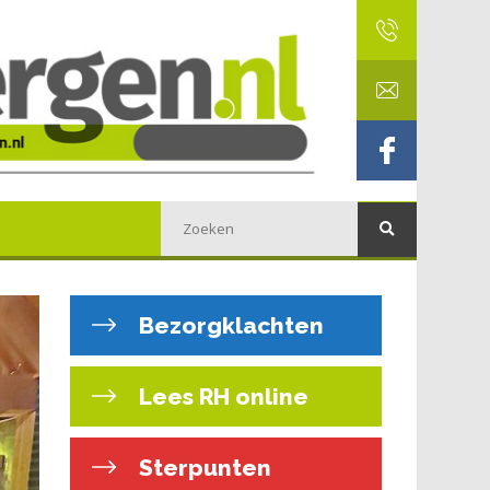
Bezorgklachten
Lees RH online
Sterpunten