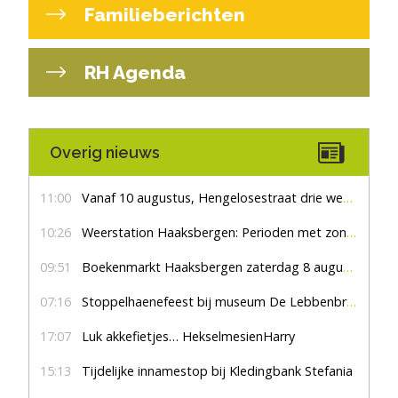
Familieberichten
RH Agenda
Overig nieuws
11:00
Vanaf 10 augustus, Hengelosestraat drie weken dicht voor doorgaand verkeer
10:26
Weerstation Haaksbergen: Perioden met zon en droog
09:51
Boekenmarkt Haaksbergen zaterdag 8 augustus, marktplein Haaksbergen
07:16
Stoppelhaenefeest bij museum De Lebbenbrugge
17:07
Luk akkefietjes… HekselmesienHarry
15:13
Tijdelijke innamestop bij Kledingbank Stefania