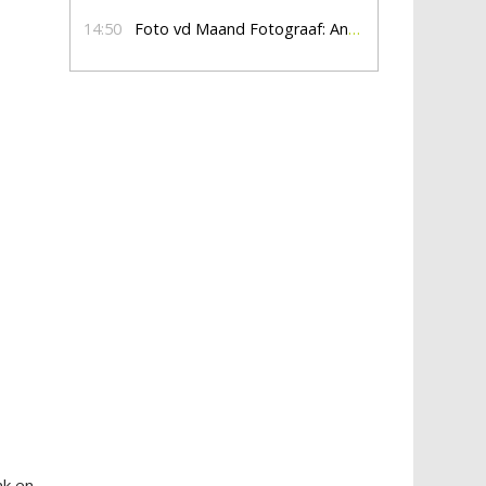
14:50
Foto vd Maand Fotograaf: Anna Jalving
e
nk en