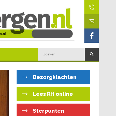
Bezorgklachten
Lees RH online
Sterpunten