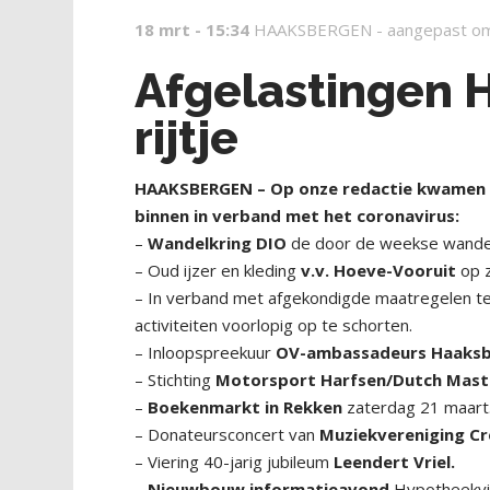
18 mrt - 15:34
HAAKSBERGEN -
aangepast o
Afgelastingen 
rijtje
HAAKSBERGEN – Op onze redactie kwamen d
binnen in verband met het coronavirus:
–
Wandelkring DIO
de door de weekse wandel
– Oud ijzer en kleding
v.v. Hoeve-Vooruit
op 
– In verband met afgekondigde maatregelen te
activiteiten voorlopig op te schorten.
– Inloopspreekuur
OV-ambassadeurs Haaks
– Stichting
Motorsport Harfsen/Dutch Mast
–
Boekenmarkt in Rekken
zaterdag 21 maart
– Donateursconcert van
Muziekvereniging C
– Viering 40-jarig jubileum
Leendert Vriel.
–
Nieuwbouw informatieavond
Hypotheekvis