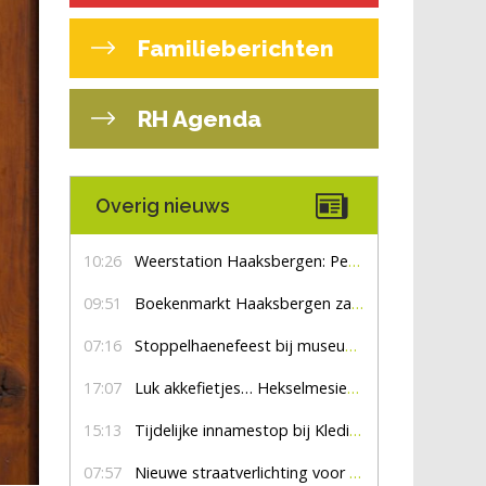
Familieberichten
RH Agenda
Overig nieuws
10:26
Weerstation Haaksbergen: Perioden met zon en droog
09:51
Boekenmarkt Haaksbergen zaterdag 8 augustus, marktplein Haaksbergen
07:16
Stoppelhaenefeest bij museum De Lebbenbrugge
17:07
Luk akkefietjes… HekselmesienHarry
15:13
Tijdelijke innamestop bij Kledingbank Stefania
07:57
Nieuwe straatverlichting voor De Veldmaat en De Pas