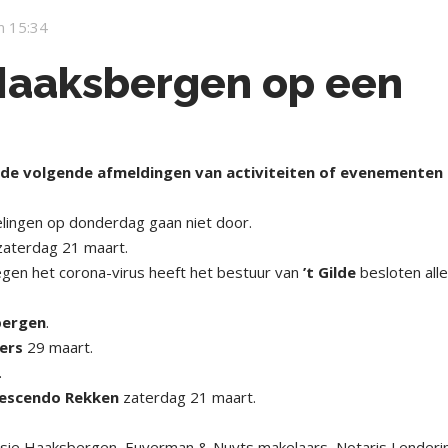
m 15:34
Haaksbergen op een
e volgende afmeldingen van activiteiten of evenementen
ingen op donderdag gaan niet door.
zaterdag 21 maart.
gen het corona-virus heeft het bestuur van
’t Gilde
besloten all
bergen
.
ers
29 maart.
.
rescendo Rekken
zaterdag 21 maart.
ie Haaksbergen, Euverman & Nuyts makelaars, Notaris Lenderi