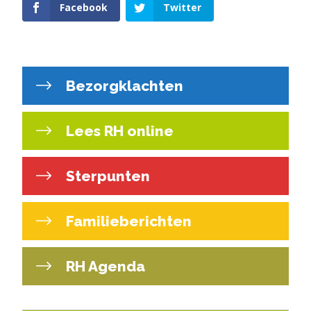
Facebook
Twitter
Bezorgklachten
Lees RH online
Sterpunten
Familieberichten
RH Agenda