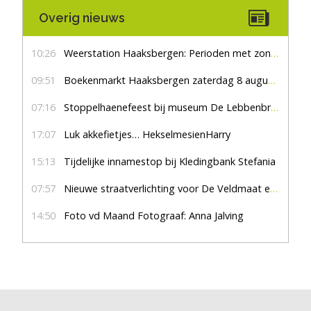
Overig nieuws
10:26
Weerstation Haaksbergen: Perioden met zon en droog
09:51
Boekenmarkt Haaksbergen zaterdag 8 augustus, marktplein Haaksbergen
07:16
Stoppelhaenefeest bij museum De Lebbenbrugge
17:07
Luk akkefietjes… HekselmesienHarry
15:13
Tijdelijke innamestop bij Kledingbank Stefania
07:57
Nieuwe straatverlichting voor De Veldmaat en De Pas
14:50
Foto vd Maand Fotograaf: Anna Jalving