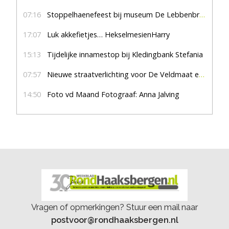
07:16
Stoppelhaenefeest bij museum De Lebbenbrugge
17:07
Luk akkefietjes… HekselmesienHarry
15:13
Tijdelijke innamestop bij Kledingbank Stefania
07:57
Nieuwe straatverlichting voor De Veldmaat en De Pas
14:50
Foto vd Maand Fotograaf: Anna Jalving
Vragen of opmerkingen? Stuur een mail naar
postvoor@rondhaaksbergen.nl