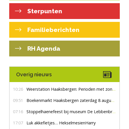
Sterpunten
Familieberichten
RH Agenda
Overig nieuws
10:26
Weerstation Haaksbergen: Perioden met zon en droog
09:51
Boekenmarkt Haaksbergen zaterdag 8 augustus, marktplein Haaksbergen
07:16
Stoppelhaenefeest bij museum De Lebbenbrugge
17:07
Luk akkefietjes… HekselmesienHarry