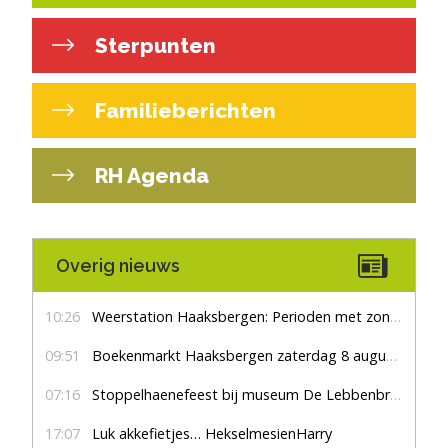
Sterpunten
Familieberichten
RH Agenda
Overig nieuws
10:26
Weerstation Haaksbergen: Perioden met zon en droog
09:51
Boekenmarkt Haaksbergen zaterdag 8 augustus, marktplein Haaksbergen
07:16
Stoppelhaenefeest bij museum De Lebbenbrugge
17:07
Luk akkefietjes… HekselmesienHarry