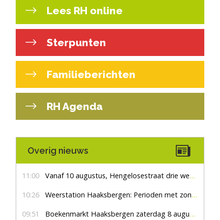
Lees RH online
Sterpunten
Familieberichten
RH Agenda
Overig nieuws
11:00
Vanaf 10 augustus, Hengelosestraat drie weken dicht voor doorgaand verkeer
10:26
Weerstation Haaksbergen: Perioden met zon en droog
09:51
Boekenmarkt Haaksbergen zaterdag 8 augustus, marktplein Haaksbergen