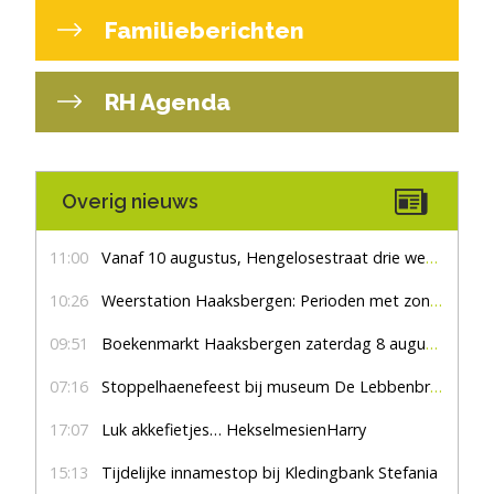
Familieberichten
RH Agenda
Overig nieuws
11:00
Vanaf 10 augustus, Hengelosestraat drie weken dicht voor doorgaand verkeer
10:26
Weerstation Haaksbergen: Perioden met zon en droog
09:51
Boekenmarkt Haaksbergen zaterdag 8 augustus, marktplein Haaksbergen
07:16
Stoppelhaenefeest bij museum De Lebbenbrugge
17:07
Luk akkefietjes… HekselmesienHarry
15:13
Tijdelijke innamestop bij Kledingbank Stefania