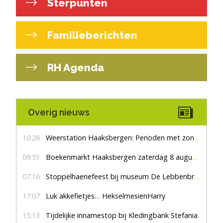
Sterpunten
Familieberichten
RH Agenda
Overig nieuws
10:26
Weerstation Haaksbergen: Perioden met zon en droog
09:51
Boekenmarkt Haaksbergen zaterdag 8 augustus, marktplein Haaksbergen
07:16
Stoppelhaenefeest bij museum De Lebbenbrugge
17:07
Luk akkefietjes… HekselmesienHarry
15:13
Tijdelijke innamestop bij Kledingbank Stefania