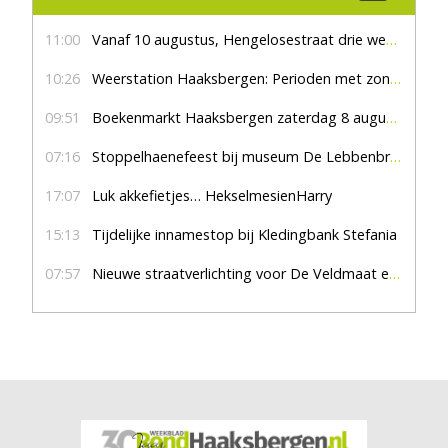
11:00
Vanaf 10 augustus, Hengelosestraat drie weken dicht voor doorgaand verkeer
10:26
Weerstation Haaksbergen: Perioden met zon en droog
09:51
Boekenmarkt Haaksbergen zaterdag 8 augustus, marktplein Haaksbergen
07:16
Stoppelhaenefeest bij museum De Lebbenbrugge
17:07
Luk akkefietjes… HekselmesienHarry
15:13
Tijdelijke innamestop bij Kledingbank Stefania
07:57
Nieuwe straatverlichting voor De Veldmaat en De Pas