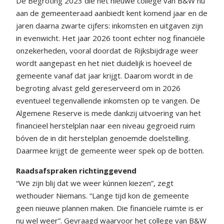
De Begroting 2023 die het nieuwe college van B&W nu
aan de gemeenteraad aanbiedt kent komend jaar en de
jaren daarna zwarte cijfers: inkomsten en uitgaven zijn
in evenwicht. Het jaar 2026 toont echter nog financiële
onzekerheden, vooral doordat de Rijksbijdrage weer
wordt aangepast en het niet duidelijk is hoeveel de
gemeente vanaf dat jaar krijgt. Daarom wordt in de
begroting alvast geld gereserveerd om in 2026
eventueel tegenvallende inkomsten op te vangen. De
Algemene Reserve is mede dankzij uitvoering van het
financieel herstelplan naar een niveau gegroeid ruim
bóven de in dit herstelplan genoemde doelstelling.
Daarmee krijgt de gemeente weer spek op de botten.
Raadsafspraken richtinggevend
“We zijn blij dat we weer kúnnen kiezen”, zegt
wethouder Niemans. “Lange tijd kon de gemeente
geen nieuwe plannen maken. Die financiële ruimte is er
nu wel weer”. Gevraagd waarvoor het college van B&W