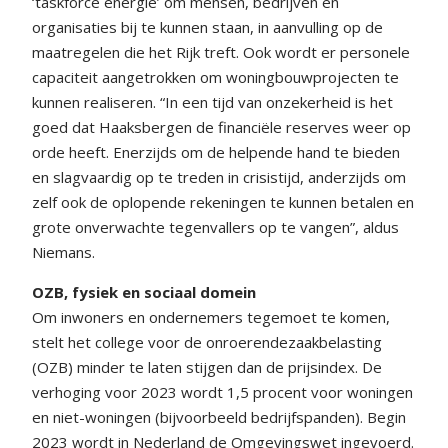
‘taskforce energie’ om mensen, bedrijven en
organisaties bij te kunnen staan, in aanvulling op de
maatregelen die het Rijk treft. Ook wordt er personele
capaciteit aangetrokken om woningbouwprojecten te
kunnen realiseren. “In een tijd van onzekerheid is het
goed dat Haaksbergen de financiële reserves weer op
orde heeft. Enerzijds om de helpende hand te bieden
en slagvaardig op te treden in crisistijd, anderzijds om
zelf ook de oplopende rekeningen te kunnen betalen en
grote onverwachte tegenvallers op te vangen”, aldus
Niemans.
OZB, fysiek en sociaal domein
Om inwoners en ondernemers tegemoet te komen,
stelt het college voor de onroerendezaakbelasting
(OZB) minder te laten stijgen dan de prijsindex. De
verhoging voor 2023 wordt 1,5 procent voor woningen
en niet-woningen (bijvoorbeeld bedrijfspanden). Begin
2023 wordt in Nederland de Omgevingswet ingevoerd.