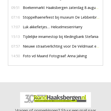
09:51
Boekenmarkt Haaksbergen zaterdag 8 augustus, marktplein Haaksbergen
07:16
Stoppelhaenefeest bij museum De Lebbenbrugge
17:07
Luk akkefietjes… HekselmesienHarry
15:13
Tijdelijke innamestop bij Kledingbank Stefania
07:57
Nieuwe straatverlichting voor De Veldmaat en De Pas
14:50
Foto vd Maand Fotograaf: Anna Jalving
Vragen of opmerkingen? Stuur een mail naar