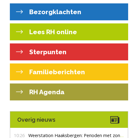
Bezorgklachten
Lees RH online
Sterpunten
Familieberichten
RH Agenda
Overig nieuws
10:26
Weerstation Haaksbergen: Perioden met zon en droog