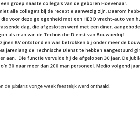
n een groep naaste collega’s van de geboren Hoevenaar.
et alle collega’s bij de receptie aanwezig zijn. Daarom heb
 die voor deze gelegenheid met een HEBO vracht-auto van h
assende dag, die afgesloten werd met een diner, aangebod
gon als man van de Technische Dienst van Bouwbedrijf
ozijnen BV ontstond en was betrokken bij onder meer de bou
 Na jarenlang de Technische Dienst te hebben aangestuurd gi
r aan. Die functie vervulde hij de afgelopen 30 jaar. De jubil
 zo’n 30 naar meer dan 200 man personeel. Medio volgend jaa
de jubilaris vorige week feestelijk werd onthaald.