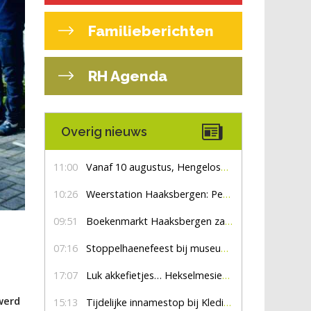
Familieberichten
RH Agenda
Overig nieuws
11:00
Vanaf 10 augustus, Hengelosestraat drie weken dicht voor doorgaand verkeer
10:26
Weerstation Haaksbergen: Perioden met zon en droog
09:51
Boekenmarkt Haaksbergen zaterdag 8 augustus, marktplein Haaksbergen
07:16
Stoppelhaenefeest bij museum De Lebbenbrugge
17:07
Luk akkefietjes… HekselmesienHarry
werd
15:13
Tijdelijke innamestop bij Kledingbank Stefania