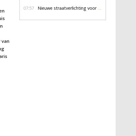
07:57
Nieuwe straatverlichting voor De Veldmaat en De Pas
ben
uis
en
w van
ng
aris
r