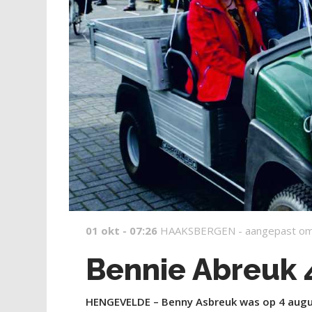
01 okt - 07:26
HAAKSBERGEN -
aangepast om
Bennie Abreuk 4
HENGEVELDE – Benny Asbreuk was op 4 august