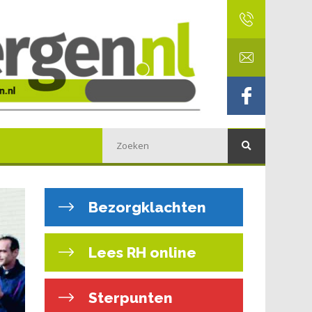
Bezorgklachten
Lees RH online
Sterpunten