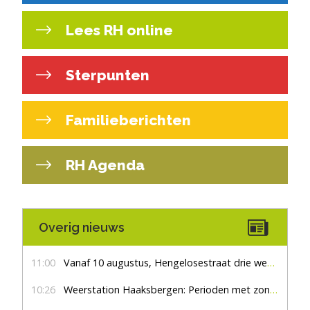
Lees RH online
Sterpunten
Familieberichten
RH Agenda
Overig nieuws
11:00
Vanaf 10 augustus, Hengelosestraat drie weken dicht voor doorgaand verkeer
10:26
Weerstation Haaksbergen: Perioden met zon en droog