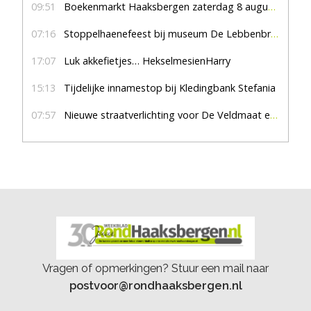
09:51
Boekenmarkt Haaksbergen zaterdag 8 augustus, marktplein Haaksbergen
07:16
Stoppelhaenefeest bij museum De Lebbenbrugge
17:07
Luk akkefietjes… HekselmesienHarry
15:13
Tijdelijke innamestop bij Kledingbank Stefania
07:57
Nieuwe straatverlichting voor De Veldmaat en De Pas
Vragen of opmerkingen? Stuur een mail naar
postvoor@rondhaaksbergen.nl