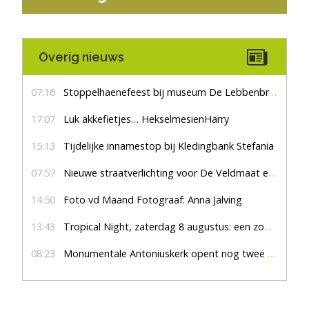
Overig nieuws
07:16
Stoppelhaenefeest bij museum De Lebbenbrugge
17:07
Luk akkefietjes… HekselmesienHarry
15:13
Tijdelijke innamestop bij Kledingbank Stefania
07:57
Nieuwe straatverlichting voor De Veldmaat en De Pas
14:50
Foto vd Maand Fotograaf: Anna Jalving
13:43
Tropical Night, zaterdag 8 augustus: een zomers feest om niet te missen
08:23
Monumentale Antoniuskerk opent nog twee zondagmiddagen haar deuren