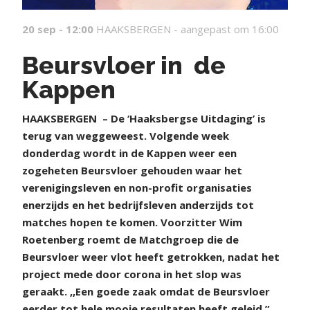
20 sep - 12:00
HAAKSBERGEN -
aangepast om 16:00
Beursvloer in de
Kappen
HAAKSBERGEN
– De ‘Haaksbergse Uitdaging’ is
terug van weggeweest. Volgende week
donderdag wordt in de Kappen weer een
zogeheten Beursvloer gehouden waar het
verenigingsleven en non-profit organisaties
enerzijds en het bedrijfsleven anderzijds tot
matches hopen te komen. Voorzitter Wim
Roetenberg roemt de Matchgroep die de
Beursvloer weer vlot heeft getrokken, nadat het
project mede door corona in het slop was
geraakt. ,,Een goede zaak omdat de Beursvloer
eerder tot hele mooie resultaten heeft geleid.”