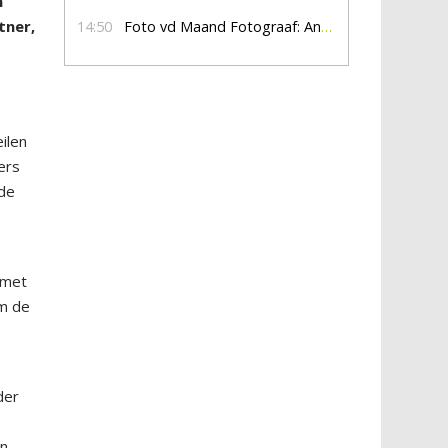
n
tner,
14:50
Foto vd Maand Fotograaf: Anna Jalving
ilen
ers
 de
 met
om de
der
in