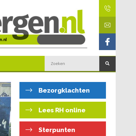
Bezorgklachten
Lees RH online
Sterpunten