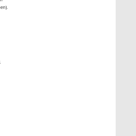
en).
t
.