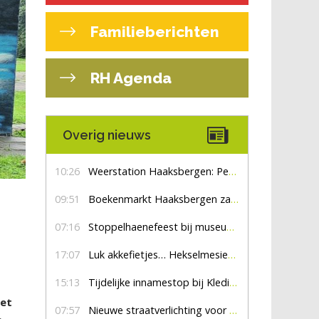
Familieberichten
RH Agenda
Overig nieuws
10:26
Weerstation Haaksbergen: Perioden met zon en droog
09:51
Boekenmarkt Haaksbergen zaterdag 8 augustus, marktplein Haaksbergen
07:16
Stoppelhaenefeest bij museum De Lebbenbrugge
17:07
Luk akkefietjes… HekselmesienHarry
15:13
Tijdelijke innamestop bij Kledingbank Stefania
eet
07:57
Nieuwe straatverlichting voor De Veldmaat en De Pas