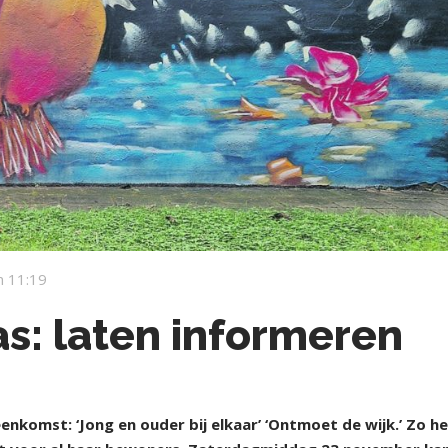
 11:19
s: laten informeren
nkomst: ‘Jong en ouder bij elkaar’ ‘Ontmoet de wijk.’ Zo h