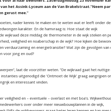
t voor al haar bewoners. Zaterdagmiddag 23 november ka
a van het Assink-Lyceum aan de Van Brakelstraat.”Neem par
nen gerust mee.”
moeten, nader kennis te maken en te weten wat er leeft onder de
dwongen karakter. En de hamvraag is: Hoe staat de wijk
e wijkraad deze middag de thermometer in de wijk steken en pe
rheid, veiligheid en noaberschap in de wijk? Hoe kijken de bewon
en verduurzaming en energietransitie? Wat zijn de gevolgen van
en voor jong en oud?
erpen”, laat de voorzitter weten. ”De wijkraad gaat het nuttige
 instanties uitgenodigd die ‘Ontmoet de Wijk’ graag aangrijpen 
ngrijk en interessant vinden.
er veiligheid en – eventuele – overlast en met boa’s. Wijkwethou
smedewerkers over onder meer nieuwbouwplannen in de wijk,
erk Skillz de wijkbewoners graag beter leren kennen en kan men 