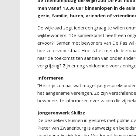
de themamiddag die Wijkraad De Pas houd
men vanaf 13.30 uur binnenlopen in de aul
gezin, familie, buren, vrienden of vriendin
De wijkraad zegt iedereen graag te willen ont
wijkbewoners. ”De samenkomst heeft een onge
ervoor?” Samen met bewoners van De Pas wil d
hoe ze ervoor staat. Hoe is het met de leefbaa
naar de toekomst ten aanzien van onder ander
vergrijzing? Zijn er nog voldoende voorziening
Informeren
”Het zijn zomaar wat mogelijke gespreksonderw
het aangename verenigen. Zo zijn verschillende
bewoners te informeren over zaken die zij bela
Jongerenwerk Skillzz
De bezoekers kunnen in gesprek met politie ov
Pieter van Zwanenburg is aanwezig en beleid
voortgang Assink-locatie. Verder wil Jongerenw