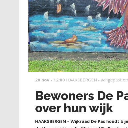
20 nov - 12:00
HAAKSBERGEN -
aangepast om
Bewoners De Pa
over hun wijk
HAAKSBERGEN – Wijkraad De Pas houdt bijee