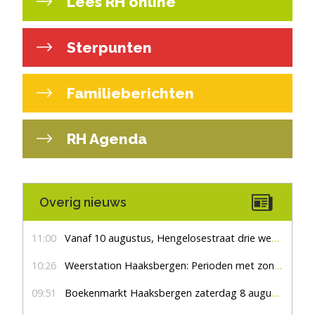
Lees RH online
Sterpunten
Familieberichten
RH Agenda
Overig nieuws
11:00
Vanaf 10 augustus, Hengelosestraat drie weken dicht voor doorgaand verkeer
10:26
Weerstation Haaksbergen: Perioden met zon en droog
09:51
Boekenmarkt Haaksbergen zaterdag 8 augustus, marktplein Haaksbergen