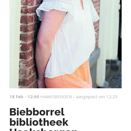
18 feb - 12:00
HAAKSBERGEN -
aangepast om 12:25
Biebborrel
bibliotheek