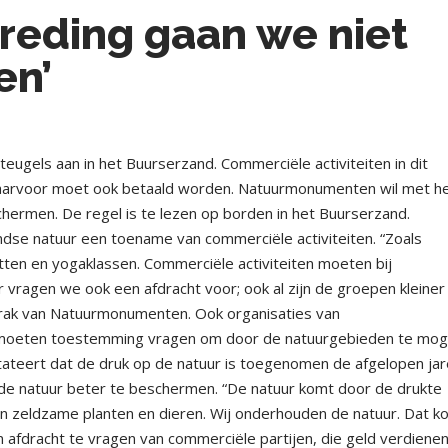
rtreding gaan we niet
en’
els aan in het Buurserzand. Commerciële activiteiten in dit
arvoor moet ook betaald worden. Natuurmonumenten wil met h
schermen. De regel is te lezen op borden in het Buurserzand.
se natuur een toename van commerciële activiteiten. “Zoals
ten en yogaklassen. Commerciële activiteiten moeten bij
agen we ook een afdracht voor; ook al zijn de groepen kleiner
 Prak van Natuurmonumenten. Ook organisaties van
moeten toestemming vragen om door de natuurgebieden te mo
teert dat de druk op de natuur is toegenomen de afgelopen jar
 de natuur beter te beschermen. “De natuur komt door de drukte
van zeldzame planten en dieren. Wij onderhouden de natuur. Dat k
afdracht te vragen van commerciële partijen, die geld verdienen