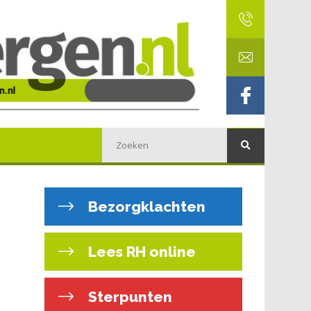
Bezorgklachten
Lees RH online
Sterpunten