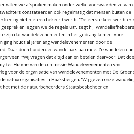
er willen we afspraken maken onder welke voorwaarden ze van 
oswachters constateerden ook regelmatig dat mensen buiten de
vertreding niet meteen bekeurd wordt. “De eerste keer wordt er 
 gesprek en leggen we de regels uit”, zegt hij. Wandelliefhebbers
te zijn dat wandelevenementen in het gedrang komen. Voor
eniging houdt al jarenlang wandelevenementen door de
ied. Daar doen honderden wandelaars aan mee. Ze wandelen dan
gerveen. “Wij vragen dat altijd aan en betalen daarvoor. Dat do
 Benny ter Huurne van de commissie Wandelevenementen van
verleg voor de organisatie van wandelevenementen met De Groen
de natuurorganisaties in Haaksbergen. “Wij geven onze wandeli
elt het met de natuurbeheerders Staatsbosbeheer en