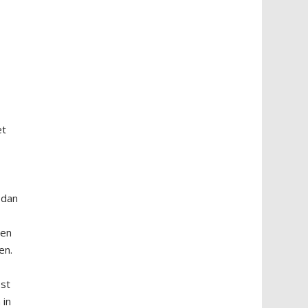
et
 dan
gen
en.
ost
 in