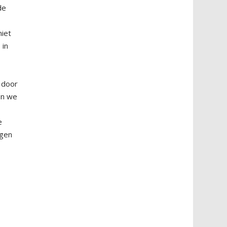
de
niet
 in
 door
en we
e
ngen