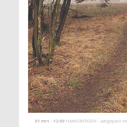
01 mrt - 12:00
HAAKSBERGEN -
aangepast o