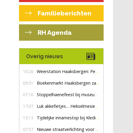
Familieberichten
RH Agenda
Overig nieuws
10:26
Weerstation Haaksbergen: Perioden met zon en droog
09:51
Boekenmarkt Haaksbergen zaterdag 8 augustus, marktplein Haaksbergen
07:16
Stoppelhaenefeest bij museum De Lebbenbrugge
17:07
Luk akkefietjes… HekselmesienHarry
15:13
Tijdelijke innamestop bij Kledingbank Stefania
07:57
Nieuwe straatverlichting voor De Veldmaat en De Pas