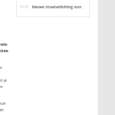
07:57
Nieuwe straatverlichting voor De Veldmaat en De Pas
rwin
eiten
is
t je
en
Deze
et