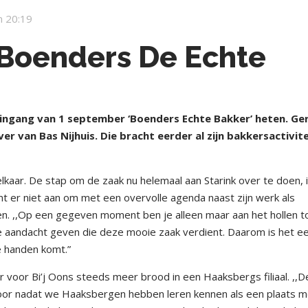
 20:19
 Boenders De Echte
ingang van 1 september ‘Boenders Echte Bakker’ heten. Ge
r van Bas Nijhuis. Die bracht eerder al zijn bakkersactivit
kaar. De stap om de zaak nu helemaal aan Starink over te doen, 
omt er niet aan om met een overvolle agenda naast zijn werk als
n. ,,Op een gegeven moment ben je alleen maar aan het hollen to
r de aandacht geven die deze mooie zaak verdient. Daarom is het e
e handen komt.”
er voor Bi’j Oons steeds meer brood in een Haaksbergs filiaal. ,,
oor nadat we Haaksbergen hebben leren kennen als een plaats m