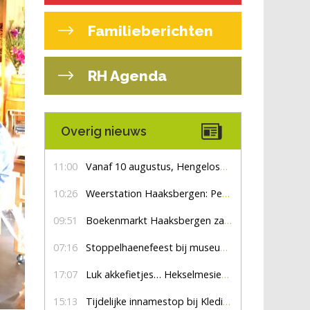
Familieberichten
RH Agenda
Overig nieuws
11:00
Vanaf 10 augustus, Hengelosestraat drie weken dicht voor doorgaand verkeer
10:26
Weerstation Haaksbergen: Perioden met zon en droog
09:51
Boekenmarkt Haaksbergen zaterdag 8 augustus, marktplein Haaksbergen
07:16
Stoppelhaenefeest bij museum De Lebbenbrugge
17:07
Luk akkefietjes… HekselmesienHarry
15:13
Tijdelijke innamestop bij Kledingbank Stefania