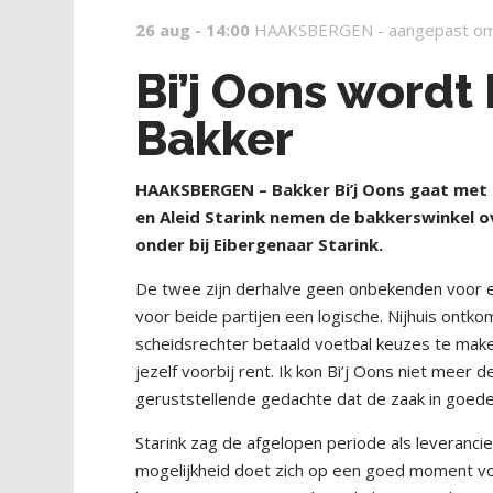
26 aug - 14:00
HAAKSBERGEN -
aangepast om
Bi’j Oons wordt
Bakker
HAAKSBERGEN – Bakker Bi’j Oons gaat met 
en Aleid Starink nemen de bakkerswinkel ove
onder bij Eibergenaar Starink.
De twee zijn derhalve geen onbekenden voor el
voor beide partijen een logische. Nijhuis ontk
scheidsrechter betaald voetbal keuzes te make
jezelf voorbij rent. Ik kon Bi’j Oons niet mee
geruststellende gedachte dat de zaak in goed
Starink zag de afgelopen periode als leveranci
mogelijkheid doet zich op een goed moment v