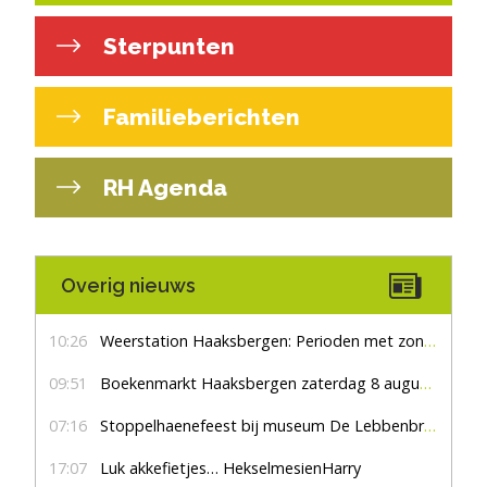
Sterpunten
Familieberichten
RH Agenda
Overig nieuws
10:26
Weerstation Haaksbergen: Perioden met zon en droog
09:51
Boekenmarkt Haaksbergen zaterdag 8 augustus, marktplein Haaksbergen
07:16
Stoppelhaenefeest bij museum De Lebbenbrugge
17:07
Luk akkefietjes… HekselmesienHarry