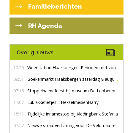
Familieberichten
RH Agenda
Overig nieuws
10:26
Weerstation Haaksbergen: Perioden met zon en droog
09:51
Boekenmarkt Haaksbergen zaterdag 8 augustus, marktplein Haaksbergen
07:16
Stoppelhaenefeest bij museum De Lebbenbrugge
17:07
Luk akkefietjes… HekselmesienHarry
15:13
Tijdelijke innamestop bij Kledingbank Stefania
07:57
Nieuwe straatverlichting voor De Veldmaat en De Pas