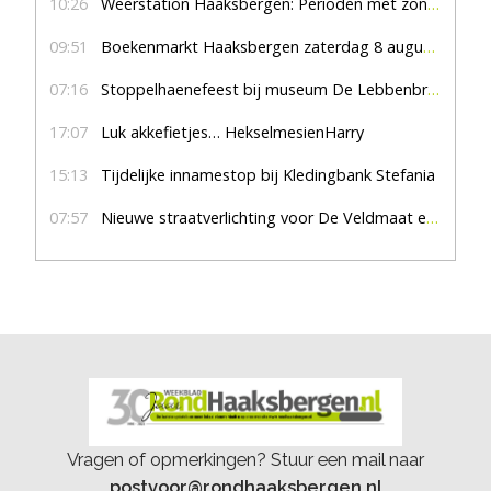
10:26
Weerstation Haaksbergen: Perioden met zon en droog
09:51
Boekenmarkt Haaksbergen zaterdag 8 augustus, marktplein Haaksbergen
07:16
Stoppelhaenefeest bij museum De Lebbenbrugge
17:07
Luk akkefietjes… HekselmesienHarry
15:13
Tijdelijke innamestop bij Kledingbank Stefania
07:57
Nieuwe straatverlichting voor De Veldmaat en De Pas
Vragen of opmerkingen? Stuur een mail naar
postvoor@rondhaaksbergen.nl