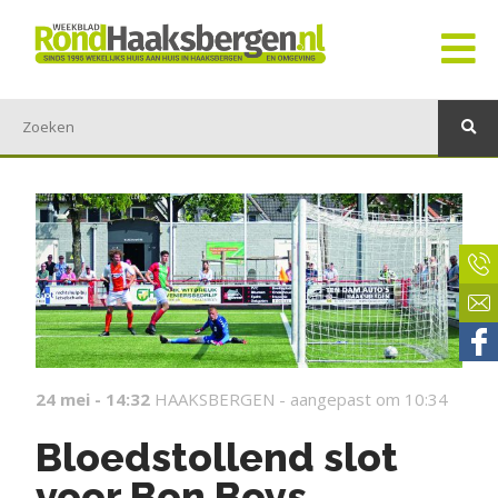
24 mei - 14:32
HAAKSBERGEN -
aangepast om 10:34
Bloedstollend slot
voor Bon Boys