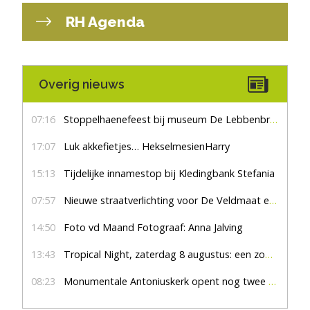
RH Agenda
Overig nieuws
07:16
Stoppelhaenefeest bij museum De Lebbenbrugge
17:07
Luk akkefietjes… HekselmesienHarry
15:13
Tijdelijke innamestop bij Kledingbank Stefania
07:57
Nieuwe straatverlichting voor De Veldmaat en De Pas
14:50
Foto vd Maand Fotograaf: Anna Jalving
13:43
Tropical Night, zaterdag 8 augustus: een zomers feest om niet te missen
08:23
Monumentale Antoniuskerk opent nog twee zondagmiddagen haar deuren