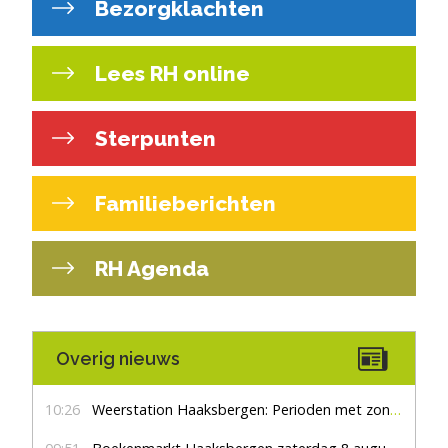
Bezorgklachten
Lees RH online
Sterpunten
Familieberichten
RH Agenda
Overig nieuws
10:26
Weerstation Haaksbergen: Perioden met zon en droog