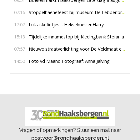
09:51
Boekenmarkt Haaksbergen zaterdag 8 augustus, marktplein Haaksbergen
07:16
Stoppelhaenefeest bij museum De Lebbenbrugge
17:07
Luk akkefietjes… HekselmesienHarry
15:13
Tijdelijke innamestop bij Kledingbank Stefania
07:57
Nieuwe straatverlichting voor De Veldmaat en De Pas
14:50
Foto vd Maand Fotograaf: Anna Jalving
Vragen of opmerkingen? Stuur een mail naar
postvoor@rondhaaksbergen.nl