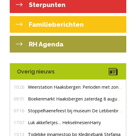
Sterpunten
Familieberichten
RH Agenda
Overig nieuws
10:26
Weerstation Haaksbergen: Perioden met zon en droog
09:51
Boekenmarkt Haaksbergen zaterdag 8 augustus, marktplein Haaksbergen
07:16
Stoppelhaenefeest bij museum De Lebbenbrugge
17:07
Luk akkefietjes… HekselmesienHarry
15:13
Tijdelijke innamestop bij Kledingbank Stefania