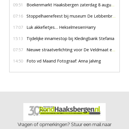
09:51
Boekenmarkt Haaksbergen zaterdag 8 augustus, marktplein Haaksbergen
07:16
Stoppelhaenefeest bij museum De Lebbenbrugge
17:07
Luk akkefietjes… HekselmesienHarry
15:13
Tijdelijke innamestop bij Kledingbank Stefania
07:57
Nieuwe straatverlichting voor De Veldmaat en De Pas
14:50
Foto vd Maand Fotograaf: Anna Jalving
Vragen of opmerkingen? Stuur een mail naar