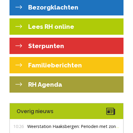
Bezorgklachten
Lees RH online
Sterpunten
Familieberichten
RH Agenda
Overig nieuws
10:26
Weerstation Haaksbergen: Perioden met zon en droog