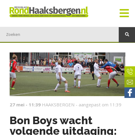
27 mei - 11:39
HAAKSBERGEN -
aangepast om 11:39
Bon Boys wacht
volgende uitdaging: