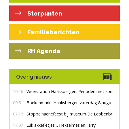
Sterpunten
Familieberichten
RH Agenda
Overig nieuws
10:26
Weerstation Haaksbergen: Perioden met zon en droog
09:51
Boekenmarkt Haaksbergen zaterdag 8 augustus, marktplein Haaksbergen
07:16
Stoppelhaenefeest bij museum De Lebbenbrugge
17:07
Luk akkefietjes… HekselmesienHarry