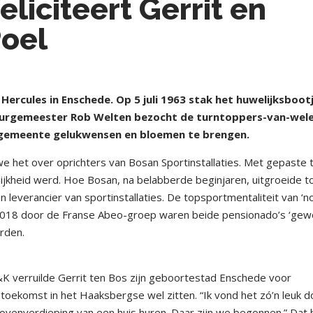
liciteert Gerrit en
Poel
Hercules in Enschede. Op 5 juli 1963 stak het huwelijksboot
. Burgemeester Rob Welten bezocht de turntoppers-van-wel
gemeente gelukwensen en bloemen te brengen.
we het over oprichters van Bosan Sportinstallaties. Met gepaste 
ijkheid werd. Hoe Bosan, na belabberde beginjaren, uitgroeide t
everancier van sportinstallaties. De topsportmentaliteit van ‘n
 2018 door de Franse Abeo-groep waren beide pensionado’s ‘gew
rden.
V&K verruilde Gerrit ten Bos zijn geboortestad Enschede voor
oekomst in het Haaksbergse wel zitten. “Ik vond het zó’n leuk d
venverdieping van een huis huren. Daar zijn we begonnen.” Dat 