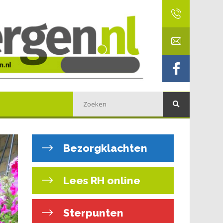
Bezorgklachten
Lees RH online
Sterpunten