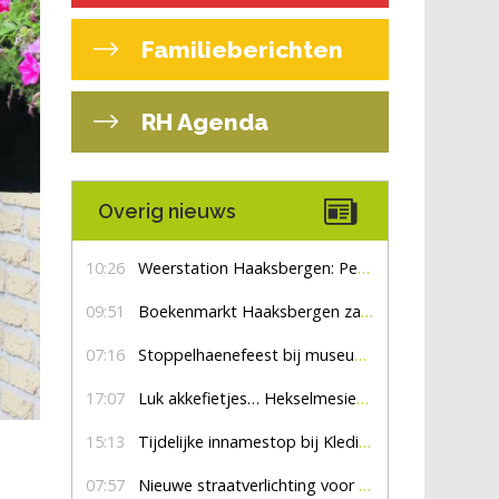
Familieberichten
RH Agenda
Overig nieuws
10:26
Weerstation Haaksbergen: Perioden met zon en droog
09:51
Boekenmarkt Haaksbergen zaterdag 8 augustus, marktplein Haaksbergen
07:16
Stoppelhaenefeest bij museum De Lebbenbrugge
17:07
Luk akkefietjes… HekselmesienHarry
15:13
Tijdelijke innamestop bij Kledingbank Stefania
07:57
Nieuwe straatverlichting voor De Veldmaat en De Pas