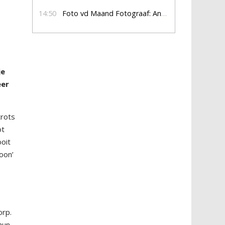
14:50
Foto vd Maand Fotograaf: Anna Jalving
je
eer
trots
ot
ooit
oon’
orp.
hun