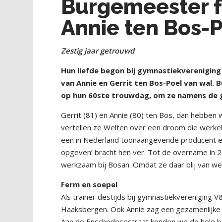
Burgemeester fe
Annie ten Bos-
Zestig jaar getrouwd
Hun liefde begon bij gymnastiekvereniging 
van Annie en Gerrit ten Bos-Poel van wal
op hun 60ste trouwdag, om ze namens de 
Gerrit (81) en Annie (80) ten Bos, dan hebben 
vertellen ze Welten over een droom die werkel
een in Nederland toonaangevende producent en l
opgeven’ bracht hen ver. Tot de overname in
werkzaam bij Bosan. Omdat ze daar blij van we
Ferm en soepel
Als trainer destijds bij gymnastiekvereniging 
Haaksbergen. Ook Annie zag een gezamenlijke t
Aan de Enschedesestraat konden we de hele bo