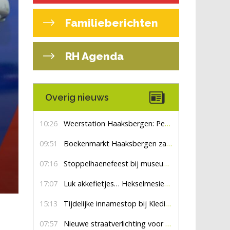
Familieberichten
RH Agenda
Overig nieuws
10:26
Weerstation Haaksbergen: Perioden met zon en droog
09:51
Boekenmarkt Haaksbergen zaterdag 8 augustus, marktplein Haaksbergen
07:16
Stoppelhaenefeest bij museum De Lebbenbrugge
17:07
Luk akkefietjes… HekselmesienHarry
15:13
Tijdelijke innamestop bij Kledingbank Stefania
07:57
Nieuwe straatverlichting voor De Veldmaat en De Pas