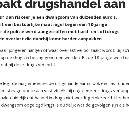
akt drugshandel aan
gs? Dan riskeer je een dwangsom van duizenden euro’s.
 een bestuurlijke maatregel tegen een 18-jarige
de politie werd aangetroffen met hard- en softdrugs.
e overlast die daarbij komt harder aanpakken.
 waar jongeren hangen of waar overlast veroorzaakt wordt. Bij zo’
arop de drugs in beslag genomen werden. Bij de 18-jarige werd n
dat hij deze drugs verkocht.
tie legt de burgemeester de drugshandelaar nu ook een last onde
 stevige boete aan vast zit. Als hij nog een keer drugs verkoop
akt duidelijk dat handel in drugs niet wordt getolereerd. Het he
dwangsom opgelegd krijgt is duidelijk wat de gevolgen zijn als h