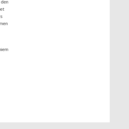
n den
met
rs
omen
oniem