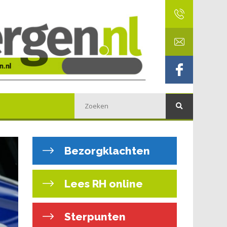
Bezorgklachten
Lees RH online
Sterpunten