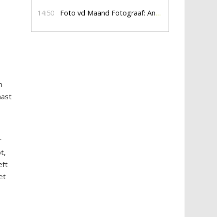
14:50
Foto vd Maand Fotograaf: Anna Jalving
n
aast
r
t,
eft
et