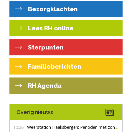
Bezorgklachten
Lees RH online
Sterpunten
Familieberichten
RH Agenda
Overig nieuws
10:26
Weerstation Haaksbergen: Perioden met zon en droog