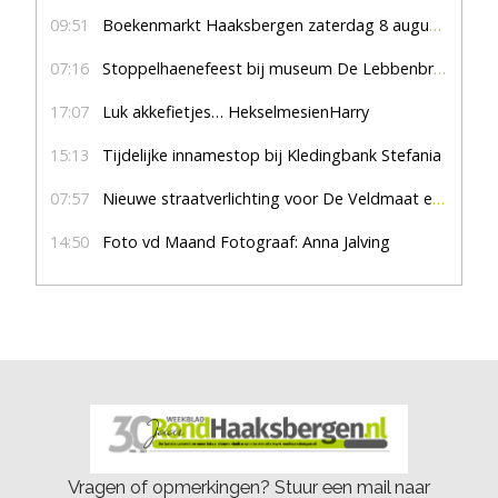
09:51
Boekenmarkt Haaksbergen zaterdag 8 augustus, marktplein Haaksbergen
07:16
Stoppelhaenefeest bij museum De Lebbenbrugge
17:07
Luk akkefietjes… HekselmesienHarry
15:13
Tijdelijke innamestop bij Kledingbank Stefania
07:57
Nieuwe straatverlichting voor De Veldmaat en De Pas
14:50
Foto vd Maand Fotograaf: Anna Jalving
Vragen of opmerkingen? Stuur een mail naar