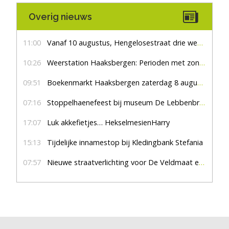
Overig nieuws
11:00
Vanaf 10 augustus, Hengelosestraat drie weken dicht voor doorgaand verkeer
10:26
Weerstation Haaksbergen: Perioden met zon en droog
09:51
Boekenmarkt Haaksbergen zaterdag 8 augustus, marktplein Haaksbergen
07:16
Stoppelhaenefeest bij museum De Lebbenbrugge
17:07
Luk akkefietjes… HekselmesienHarry
15:13
Tijdelijke innamestop bij Kledingbank Stefania
07:57
Nieuwe straatverlichting voor De Veldmaat en De Pas