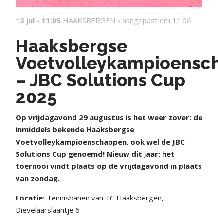
13 jul - 11:05
HAAKSBERGEN -
aangepast om 11:06
Haaksbergse
Voetvolleykampioensc
– JBC Solutions Cup
2025
O
p vrijdagavond 29 augustus is het weer zover: de
inmiddels bekende Haaksbergse
Voetvolleykampioenschappen, ook wel de JBC
Solutions Cup genoemd! Nieuw dit jaar: het
toernooi vindt plaats op de vrijdagavond in plaats
van zondag.
Locatie:
Tennisbanen van TC Haaksbergen,
Dievelaarslaantje 6