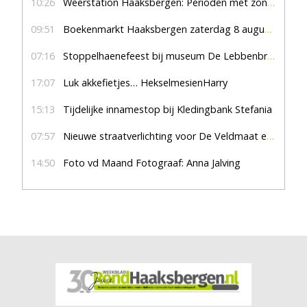
10:26
Weerstation Haaksbergen: Perioden met zon en droog
09:51
Boekenmarkt Haaksbergen zaterdag 8 augustus, marktplein Haaksbergen
07:16
Stoppelhaenefeest bij museum De Lebbenbrugge
17:07
Luk akkefietjes… HekselmesienHarry
15:13
Tijdelijke innamestop bij Kledingbank Stefania
07:57
Nieuwe straatverlichting voor De Veldmaat en De Pas
14:50
Foto vd Maand Fotograaf: Anna Jalving