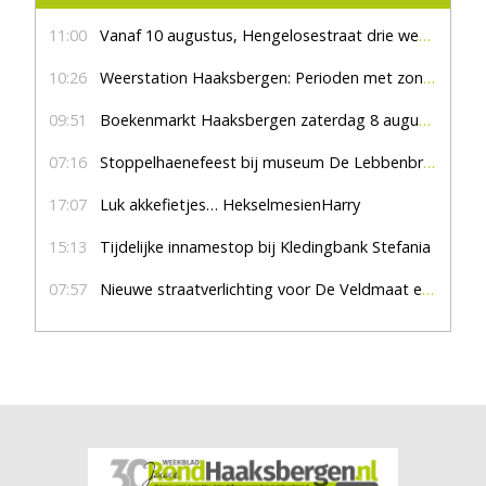
11:00
Vanaf 10 augustus, Hengelosestraat drie weken dicht voor doorgaand verkeer
10:26
Weerstation Haaksbergen: Perioden met zon en droog
09:51
Boekenmarkt Haaksbergen zaterdag 8 augustus, marktplein Haaksbergen
07:16
Stoppelhaenefeest bij museum De Lebbenbrugge
17:07
Luk akkefietjes… HekselmesienHarry
15:13
Tijdelijke innamestop bij Kledingbank Stefania
07:57
Nieuwe straatverlichting voor De Veldmaat en De Pas