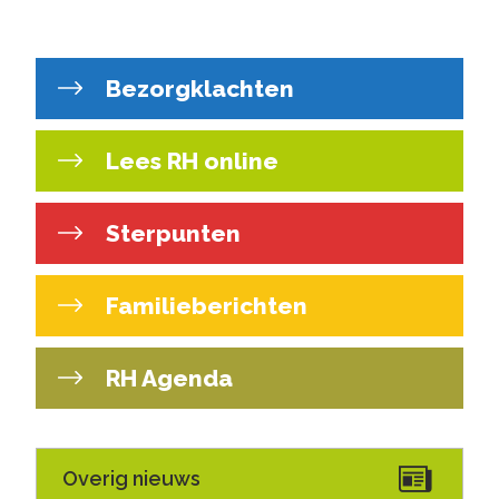
Bezorgklachten
Lees RH online
Sterpunten
Familieberichten
RH Agenda
Overig nieuws