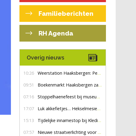
Familieberichten
RH Agenda
Overig nieuws
10:26
Weerstation Haaksbergen: Perioden met zon en droog
09:51
Boekenmarkt Haaksbergen zaterdag 8 augustus, marktplein Haaksbergen
07:16
Stoppelhaenefeest bij museum De Lebbenbrugge
17:07
Luk akkefietjes… HekselmesienHarry
15:13
Tijdelijke innamestop bij Kledingbank Stefania
07:57
Nieuwe straatverlichting voor De Veldmaat en De Pas