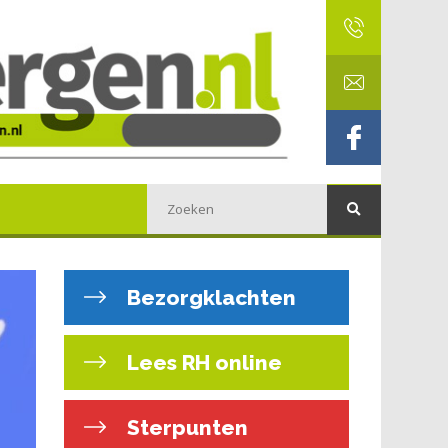
Bezorgklachten
Lees RH online
Sterpunten