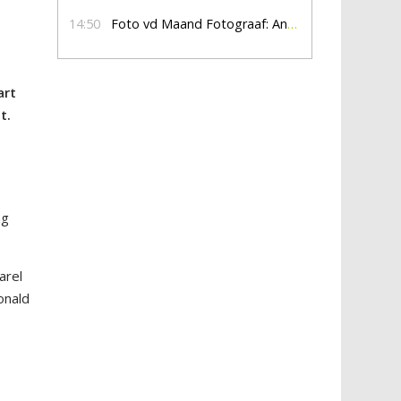
14:50
Foto vd Maand Fotograaf: Anna Jalving
art
t.
ng
arel
onald