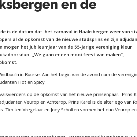
aksbergen en de
de is de datum dat
het carnaval in Haaksbergen weer van st
pers al de opkomst van de nieuwe stadsprins en zijn adjudan
n mogen het jubileumjaar van de 55-jarige vereniging kleur
stukadoorsduo. ,,We gaan er een mooi feest van maken”,
opkomst.
ndbuul’n in Buurse. Aan het begin van de avond nam de verenigi
judanten Hot en Spicy.
avalsvierders op de opkomst van het nieuwe prinsenpaar.
Prins K
adjudanten Veurop en Achterop. Prins Karel is de alter ego van R
uis. Tim ten Vregelaar en Joey Scholten vormen het duo Veurop en