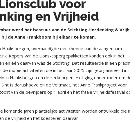
Lionsclub voor
nking en Vrijheid
ber werd het bestuur van de Stichting Herdenking & Vrijh
bij de Anne Frankboom bij elkaar te komen.
club Haaksbergen, overhandigde een cheque aan de aangenaam
rdink. Kopers van de Lions-aspergepakketten konden ook in het
en en één daarvan was de Stichting. Dat resulteerde in een prach
oor de mooie activiteiten die in het jaar 2025 zijn georganiseerd in 
heid in Haaksbergen en de kerkdorpen. Het ging onder meer om d
 Sint Isidorushoeve en de Veltmaat, het Anne Frankproject voor
ocht van de bevrijders op 1 april en het fraaie vrijheidsfestival o
komende jaren plaatselijke activiteiten worden ontwikkeld die i
an de vrijheid en het koesteren daarvan.