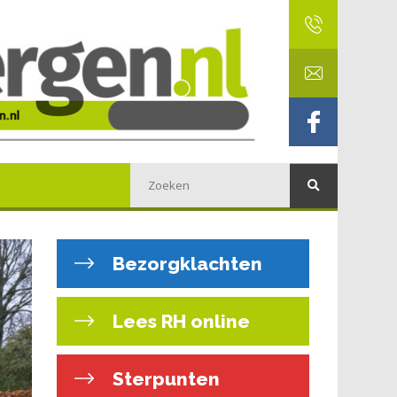
Bezorgklachten
Lees RH online
Sterpunten