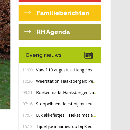
Familieberichten
RH Agenda
Overig nieuws
11:00
Vanaf 10 augustus, Hengelosestraat drie weken dicht voor doorgaand verkeer
10:26
Weerstation Haaksbergen: Perioden met zon en droog
09:51
Boekenmarkt Haaksbergen zaterdag 8 augustus, marktplein Haaksbergen
07:16
Stoppelhaenefeest bij museum De Lebbenbrugge
17:07
Luk akkefietjes… HekselmesienHarry
15:13
Tijdelijke innamestop bij Kledingbank Stefania