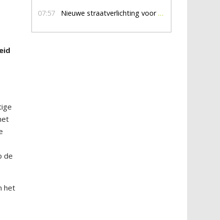
07:57
Nieuwe straatverlichting voor De Veldmaat en De Pas
eid
tige
het
e
p de
n het