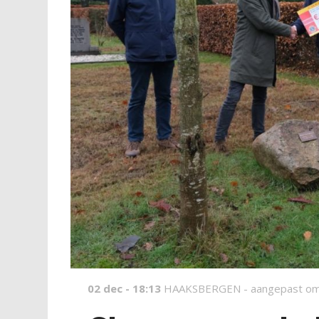
02 dec - 18:13
HAAKSBERGEN -
aangepast om