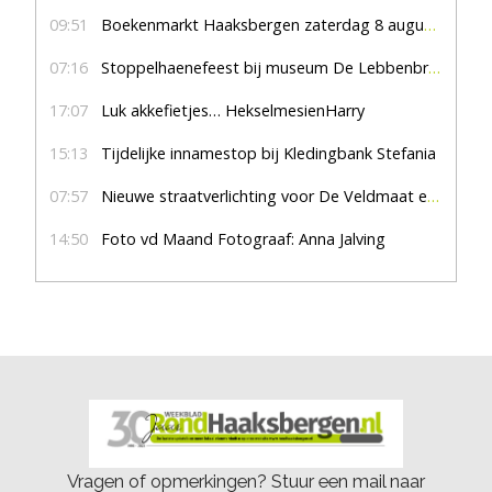
09:51
Boekenmarkt Haaksbergen zaterdag 8 augustus, marktplein Haaksbergen
07:16
Stoppelhaenefeest bij museum De Lebbenbrugge
17:07
Luk akkefietjes… HekselmesienHarry
15:13
Tijdelijke innamestop bij Kledingbank Stefania
07:57
Nieuwe straatverlichting voor De Veldmaat en De Pas
14:50
Foto vd Maand Fotograaf: Anna Jalving
Vragen of opmerkingen? Stuur een mail naar