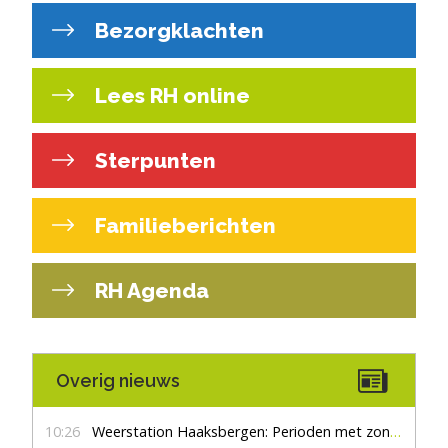
Bezorgklachten
Lees RH online
Sterpunten
Familieberichten
RH Agenda
Overig nieuws
10:26
Weerstation Haaksbergen: Perioden met zon en droog