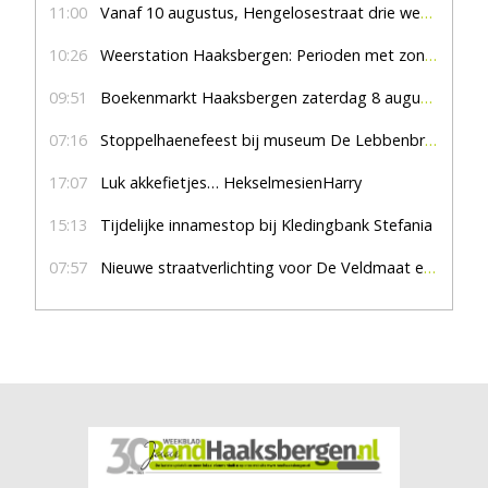
11:00
Vanaf 10 augustus, Hengelosestraat drie weken dicht voor doorgaand verkeer
10:26
Weerstation Haaksbergen: Perioden met zon en droog
09:51
Boekenmarkt Haaksbergen zaterdag 8 augustus, marktplein Haaksbergen
07:16
Stoppelhaenefeest bij museum De Lebbenbrugge
17:07
Luk akkefietjes… HekselmesienHarry
15:13
Tijdelijke innamestop bij Kledingbank Stefania
07:57
Nieuwe straatverlichting voor De Veldmaat en De Pas