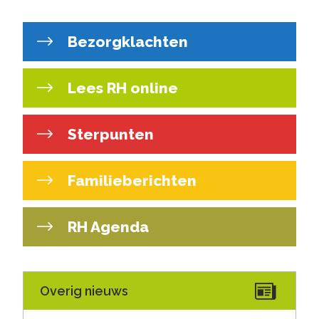
Bezorgklachten
Lees RH online
Sterpunten
Familieberichten
RH Agenda
Overig nieuws