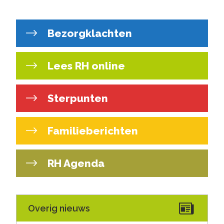
Bezorgklachten
Lees RH online
Sterpunten
Familieberichten
RH Agenda
Overig nieuws