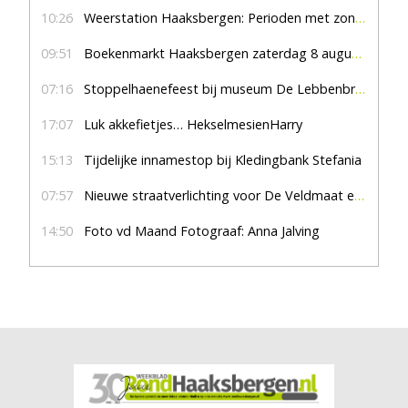
10:26
Weerstation Haaksbergen: Perioden met zon en droog
09:51
Boekenmarkt Haaksbergen zaterdag 8 augustus, marktplein Haaksbergen
07:16
Stoppelhaenefeest bij museum De Lebbenbrugge
17:07
Luk akkefietjes… HekselmesienHarry
15:13
Tijdelijke innamestop bij Kledingbank Stefania
07:57
Nieuwe straatverlichting voor De Veldmaat en De Pas
14:50
Foto vd Maand Fotograaf: Anna Jalving