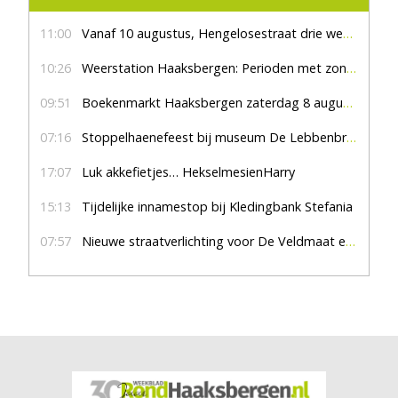
11:00
Vanaf 10 augustus, Hengelosestraat drie weken dicht voor doorgaand verkeer
10:26
Weerstation Haaksbergen: Perioden met zon en droog
09:51
Boekenmarkt Haaksbergen zaterdag 8 augustus, marktplein Haaksbergen
07:16
Stoppelhaenefeest bij museum De Lebbenbrugge
17:07
Luk akkefietjes… HekselmesienHarry
15:13
Tijdelijke innamestop bij Kledingbank Stefania
07:57
Nieuwe straatverlichting voor De Veldmaat en De Pas