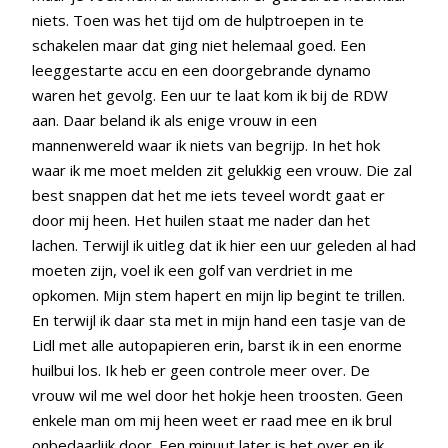
niets. Toen was het tijd om de hulptroepen in te
schakelen maar dat ging niet helemaal goed. Een
leeggestarte accu en een doorgebrande dynamo
waren het gevolg. Een uur te laat kom ik bij de RDW
aan. Daar beland ik als enige vrouw in een
mannenwereld waar ik niets van begrijp. In het hok
waar ik me moet melden zit gelukkig een vrouw. Die zal
best snappen dat het me iets teveel wordt gaat er
door mij heen. Het huilen staat me nader dan het
lachen. Terwijl ik uitleg dat ik hier een uur geleden al had
moeten zijn, voel ik een golf van verdriet in me
opkomen. Mijn stem hapert en mijn lip begint te trillen.
En terwijl ik daar sta met in mijn hand een tasje van de
Lidl met alle autopapieren erin, barst ik in een enorme
huilbui los. Ik heb er geen controle meer over. De
vrouw wil me wel door het hokje heen troosten. Geen
enkele man om mij heen weet er raad mee en ik brul
onbedaarlijk door. Een minuut later is het over en ik