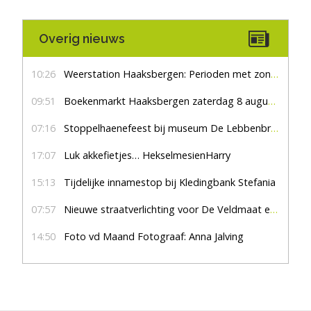
Overig nieuws
10:26
Weerstation Haaksbergen: Perioden met zon en droog
09:51
Boekenmarkt Haaksbergen zaterdag 8 augustus, marktplein Haaksbergen
07:16
Stoppelhaenefeest bij museum De Lebbenbrugge
17:07
Luk akkefietjes… HekselmesienHarry
15:13
Tijdelijke innamestop bij Kledingbank Stefania
07:57
Nieuwe straatverlichting voor De Veldmaat en De Pas
14:50
Foto vd Maand Fotograaf: Anna Jalving