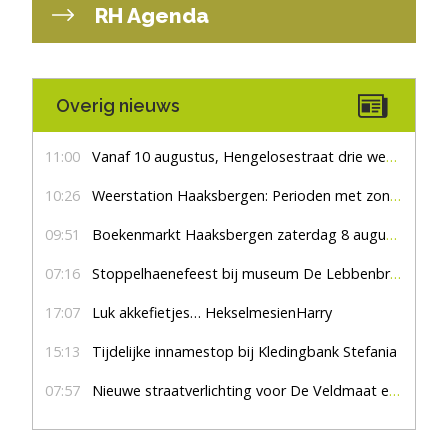
RH Agenda
Overig nieuws
11:00
Vanaf 10 augustus, Hengelosestraat drie weken dicht voor doorgaand verkeer
10:26
Weerstation Haaksbergen: Perioden met zon en droog
09:51
Boekenmarkt Haaksbergen zaterdag 8 augustus, marktplein Haaksbergen
07:16
Stoppelhaenefeest bij museum De Lebbenbrugge
17:07
Luk akkefietjes… HekselmesienHarry
15:13
Tijdelijke innamestop bij Kledingbank Stefania
07:57
Nieuwe straatverlichting voor De Veldmaat en De Pas