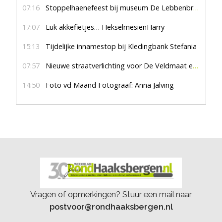
07:16
Stoppelhaenefeest bij museum De Lebbenbrugge
17:07
Luk akkefietjes… HekselmesienHarry
15:13
Tijdelijke innamestop bij Kledingbank Stefania
07:57
Nieuwe straatverlichting voor De Veldmaat en De Pas
14:50
Foto vd Maand Fotograaf: Anna Jalving
Vragen of opmerkingen? Stuur een mail naar
postvoor@rondhaaksbergen.nl