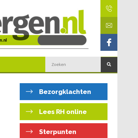
Bezorgklachten
Lees RH online
Sterpunten