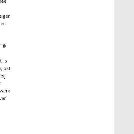
dee.
 eigen
ben
” Ik
. Is
n, dat
bij
m
 werk
 van