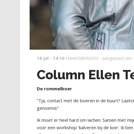
18 jul - 14:10
HAAKSBERGEN -
aangepast om 
Column Ellen 
De rommelboer
“Tja, contact met de boeren in de buurt? Laats
genoemd.”
Ik moet er heel hard om lachen. Samen met mijn
voor een workshop ‘kalveren bij de koe’. Ik ben