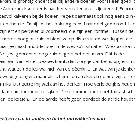
 werken, is grondig onderzoek bij andere boeren vooraf een goed i
 Achterhoekse boer is aan het vertellen over zijn bedrijf. Enorm
ccesvol kalveren bij de koeien, regelt daarnaast ook nog eens zijn
 en chemie. Én hij zet het ook nog eens financieel goed rond. Ik 
zijn erf en percelen bijvoorbeeld: die zijn een rommel! Tussen de
t metershoog onkruid in bloei, volop distels in de wei, kippen die
lkaar gemaakt, modderpoel in de wei: zo’n situatie.
“Alles aan kant.
. Netjes, geordend, opgeruimd, geef het een naam. Dát is de
aar wat van. Als er bezoek komt, dan zorg je dat het is opgeruimd
nt ‘wat zult de leu wal nich van oe dèènkn…’ En wat van je denke
weldige dingen, maar als ik hem zou afrekenen op hoe zijn erf er
r niks. Dat zette mij wel aan het denken. Hoe verleidelijk is het o
 daar dan doorheen te kijken. Deze rommelboer doet fantastisch
ten, de koeien… En de aarde heeft geen oordeel; de aarde houdt
rij en coacht anderen in het ontwikkelen van