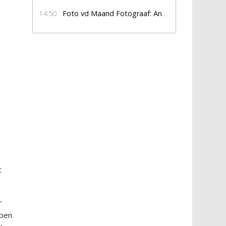
14:50
Foto vd Maand Fotograaf: Anna Jalving
t
r
pen.