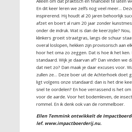
Alleen om dat praktisch en financieel te laten
En dit keer leren we zelfs nog veel meer… Deze
inspirerend. Hij houdt al 20 jaren behoorlijk su
afzet en boert al ruim 20 jaar zonder kunstmest
onder de indruk. Wat is dan de keerzijde? Nou, 
klinkers groeit straatgras, langs de schuur staa
overal loslopen, hekken zijn provisorisch aan e
hoor het oma zo zeggen. Dat is hoe ik het ken
standaard. Wijk je daarvan af? Dan vinden we d
dat niet zo? Dan maak je daar excuses voor. Wa
zullen ze… Deze boer uit de Achterhoek doet ge
ligt volgens onze standaard: dan is het drie kee
snel te oordelen? En hoe verrassend is het om
voor de aarde. Voor het bodemleven, de insec
rommel. En ik denk ook van de rommelboer.
Ellen Temmink ontwikkelt de Impactboerde
lef.
www.impactboerderij.nu.