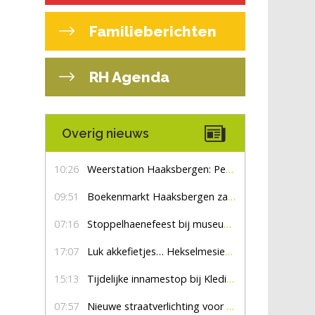
Familieberichten
RH Agenda
Overig nieuws
10:26
Weerstation Haaksbergen: Perioden met zon en droog
09:51
Boekenmarkt Haaksbergen zaterdag 8 augustus, marktplein Haaksbergen
07:16
Stoppelhaenefeest bij museum De Lebbenbrugge
17:07
Luk akkefietjes… HekselmesienHarry
15:13
Tijdelijke innamestop bij Kledingbank Stefania
07:57
Nieuwe straatverlichting voor De Veldmaat en De Pas