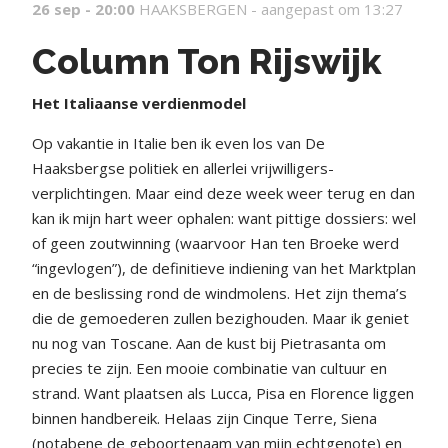
26 sep - 20:00
HAAKSBERGEN -
aangepast om 13:27
Column Ton Rijswijk
Het Italiaanse verdienmodel
Op vakantie in Italie ben ik even los van De
Haaksbergse politiek en allerlei vrijwilligers-
verplichtingen. Maar eind deze week weer terug en dan
kan ik mijn hart weer ophalen: want pittige dossiers: wel
of geen zoutwinning (waarvoor Han ten Broeke werd
“ingevlogen”), de definitieve indiening van het Marktplan
en de beslissing rond de windmolens. Het zijn thema’s
die de gemoederen zullen bezighouden. Maar ik geniet
nu nog van Toscane. Aan de kust bij Pietrasanta om
precies te zijn. Een mooie combinatie van cultuur en
strand. Want plaatsen als Lucca, Pisa en Florence liggen
binnen handbereik. Helaas zijn Cinque Terre, Siena
(notabene de geboortenaam van mijn echtgenote) en