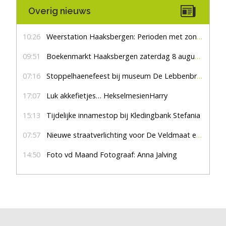
Overig nieuws
10:26
Weerstation Haaksbergen: Perioden met zon en droog
09:51
Boekenmarkt Haaksbergen zaterdag 8 augustus, marktplein Haaksbergen
07:16
Stoppelhaenefeest bij museum De Lebbenbrugge
17:07
Luk akkefietjes… HekselmesienHarry
15:13
Tijdelijke innamestop bij Kledingbank Stefania
07:57
Nieuwe straatverlichting voor De Veldmaat en De Pas
14:50
Foto vd Maand Fotograaf: Anna Jalving