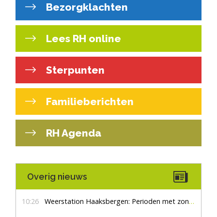
Bezorgklachten
Lees RH online
Sterpunten
Familieberichten
RH Agenda
Overig nieuws
10:26
Weerstation Haaksbergen: Perioden met zon en droog