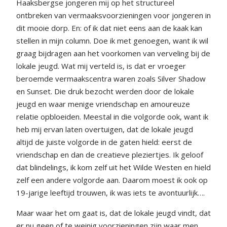
Haaksbergse jongeren mij op het structureel
ontbreken van vermaaksvoorzieningen voor jongeren in
dit mooie dorp. En: of ik dat niet eens aan de kaak kan
stellen in mijn column. Doe ik met genoegen, want ik wil
graag bijdragen aan het voorkomen van verveling bij de
lokale jeugd. Wat mij verteld is, is dat er vroeger
beroemde vermaakscentra waren zoals Silver Shadow
en Sunset. Die druk bezocht werden door de lokale
jeugd en waar menige vriendschap en amoureuze
relatie opbloeiden. Meestal in die volgorde ook, want ik
heb mij ervan laten overtuigen, dat de lokale jeugd
altijd de juiste volgorde in de gaten hield: eerst de
vriendschap en dan de creatieve pleziertjes. Ik geloof
dat blindelings, ik kom zelf uit het Wilde Westen en hield
zelf een andere volgorde aan. Daarom moest ik ook op
19-jarige leeftijd trouwen, ik was iets te avontuurlijk….
Maar waar het om gaat is, dat de lokale jeugd vindt, dat
er nu geen of te weinig voorzieningen zijn waar men