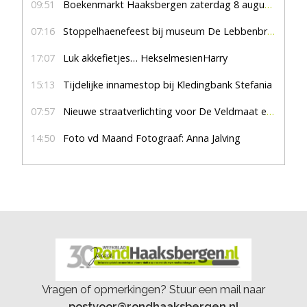
09:51
Boekenmarkt Haaksbergen zaterdag 8 augustus, marktplein Haaksbergen
07:16
Stoppelhaenefeest bij museum De Lebbenbrugge
17:07
Luk akkefietjes… HekselmesienHarry
15:13
Tijdelijke innamestop bij Kledingbank Stefania
07:57
Nieuwe straatverlichting voor De Veldmaat en De Pas
14:50
Foto vd Maand Fotograaf: Anna Jalving
Vragen of opmerkingen? Stuur een mail naar
postvoor@rondhaaksbergen.nl